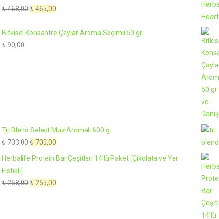
Orijinal
Şu
₺
468,00
₺
465,00
fiyat:
andaki
Bitkisel Konsantre Çaylar Aroma Seçimli 50 gr
₺ 468,00.
fiyat:
₺
90,00
₺ 465,00.
Tri Blend Select Muz Aromalı 600 g
Orijinal
Şu
₺
703,00
₺
700,00
fiyat:
andaki
Herbalife Protein Bar Çeşitleri 14’lü Paket (Çikolata ve Yer
₺ 703,00.
fiyat:
Fıstıklı)
₺ 700,00.
Orijinal
Şu
₺
258,00
₺
255,00
fiyat:
andaki
₺ 258,00.
fiyat: