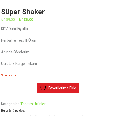
Süper Shaker
Orijinal
Şu
₺
139,00
₺
135,00
fiyat:
andaki
KDV Dahil Fiyattır
₺ 139,00.
fiyat:
₺ 135,00.
Herbalife Tescilli Ürün
Anında Gönderim
Ücretsiz Kargo İmkanı
Stokta yok
Favorilerime Ekle
Kategoriler:
Tanıtım Ürünleri
Bu ürünü paylaş: