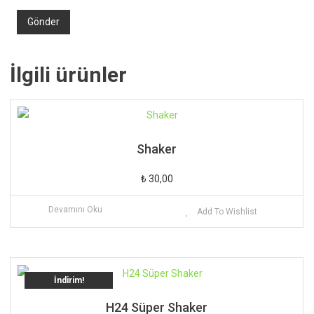
İlgili ürünler
Shaker
₺
30,00
Devamını Oku
Add To Wishlist
İndirim!
H24 Süper Shaker