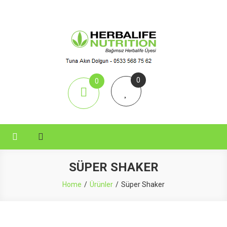
Skip
to
content
Aktif Herbal
Herbalife Çay, Herbalife Shake, Herbalife Nutrition, Herbalife Set,
0
0
items
SÜPER SHAKER
Home
Ürünler
Süper Shaker