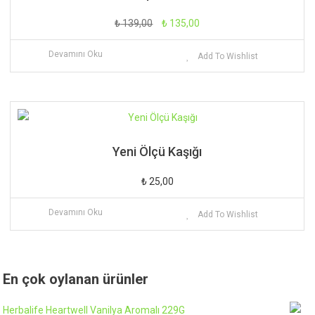
Orijinal
Şu
₺
139,00
₺
135,00
fiyat:
andaki
Devamını Oku
Add To Wishlist
₺ 139,00.
fiyat:
₺ 135,00.
Yeni Ölçü Kaşığı
₺
25,00
Devamını Oku
Add To Wishlist
En çok oylanan ürünler
Herbalife Heartwell Vanilya Aromalı 229G