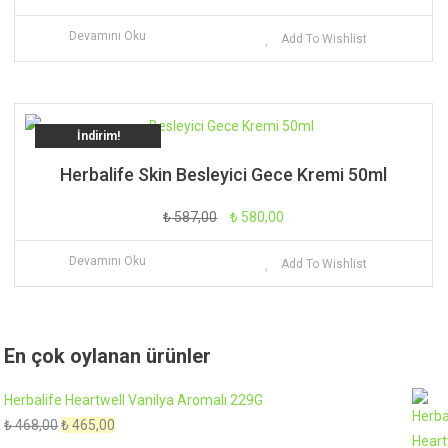
fiyat:
andaki
Devamını Oku
Add To Wishlist
₺ 587,00.
fiyat:
₺ 580,00.
İndirim!
Herbalife Skin Besleyici Gece Kremi 50ml
Orijinal
Şu
₺
587,00
₺
580,00
fiyat:
andaki
Devamını Oku
Add To Wishlist
₺ 587,00.
fiyat:
₺ 580,00.
En çok oylanan ürünler
Herbalife Heartwell Vanilya Aromalı 229G
Orijinal
Şu
₺
468,00
₺
465,00