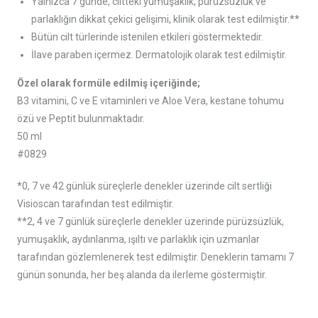
Yalnızca 7 günde, ciltteki yumuşaklık, pürüzsüzlük ve
parlaklığın dikkat çekici gelişimi, klinik olarak test edilmiştir.**
Bütün cilt türlerinde istenilen etkileri göstermektedir.
İlave paraben içermez. Dermatolojik olarak test edilmiştir.
Özel olarak formüle edilmiş içeriğinde;
B3 vitamini, C ve E vitaminleri ve Aloe Vera, kestane tohumu
özü ve Peptit bulunmaktadır.
50 ml
#0829
*0, 7 ve 42 günlük süreçlerle denekler üzerinde cilt sertliği
Visioscan tarafından test edilmiştir.
**2, 4 ve 7 günlük süreçlerle denekler üzerinde pürüzsüzlük,
yumuşaklık, aydınlanma, ışıltı ve parlaklık için uzmanlar
tarafından gözlemlenerek test edilmiştir. Deneklerin tamamı 7
günün sonunda, her beş alanda da ilerleme göstermiştir.