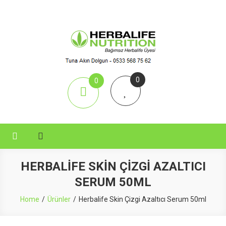
Skip
to
content
Aktif Herbal
Herbalife Çay, Herbalife Shake, Herbalife Nutrition, Herbalife Set,
0
0
items
HERBALIFE SKIN ÇIZGI AZALTICI
SERUM 50ML
Home
Ürünler
Herbalife Skin Çizgi Azaltıcı Serum 50ml