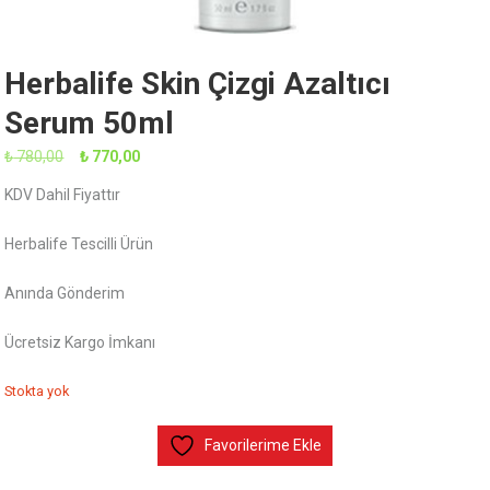
Herbalife Skin Çizgi Azaltıcı
Serum 50ml
Orijinal
Şu
₺
780,00
₺
770,00
fiyat:
andaki
KDV Dahil Fiyattır
₺ 780,00.
fiyat:
₺ 770,00.
Herbalife Tescilli Ürün
Anında Gönderim
Ücretsiz Kargo İmkanı
Stokta yok
Favorilerime Ekle