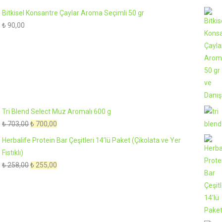
fiyat:
andaki
Bitkisel Konsantre Çaylar Aroma Seçimli 50 gr
₺ 468,00.
fiyat:
₺
90,00
₺ 465,00.
Tri Blend Select Muz Aromalı 600 g
Orijinal
Şu
₺
703,00
₺
700,00
fiyat:
andaki
Herbalife Protein Bar Çeşitleri 14’lü Paket (Çikolata ve Yer
₺ 703,00.
fiyat:
Fıstıklı)
₺ 700,00.
Orijinal
Şu
₺
258,00
₺
255,00
fiyat:
andaki
₺ 258,00.
fiyat:
₺ 255,00.