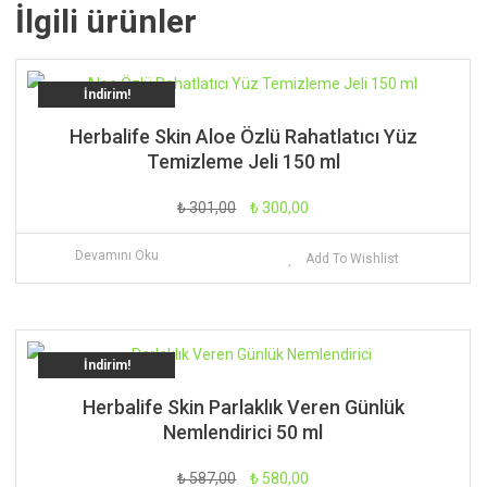
İlgili ürünler
İndirim!
Herbalife Skin Aloe Özlü Rahatlatıcı Yüz
Temizleme Jeli 150 ml
Orijinal
Şu
₺
301,00
₺
300,00
fiyat:
andaki
Devamını Oku
Add To Wishlist
₺ 301,00.
fiyat:
₺ 300,00.
İndirim!
Herbalife Skin Parlaklık Veren Günlük
Nemlendirici 50 ml
Orijinal
Şu
₺
587,00
₺
580,00