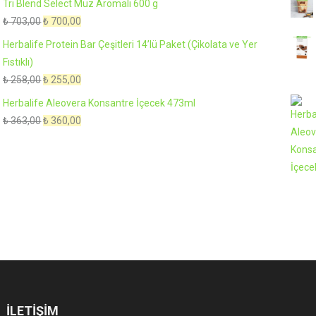
Tri Blend Select Muz Aromalı 600 g
Orijinal
Şu
₺
703,00
₺
700,00
fiyat:
andaki
Herbalife Protein Bar Çeşitleri 14’lü Paket (Çikolata ve Yer
₺ 703,00.
fiyat:
Fıstıklı)
₺ 700,00.
Orijinal
Şu
₺
258,00
₺
255,00
fiyat:
andaki
Herbalife Aleovera Konsantre İçecek 473ml
₺ 258,00.
fiyat:
Orijinal
Şu
₺
363,00
₺
360,00
₺ 255,00.
fiyat:
andaki
₺ 363,00.
fiyat:
₺ 360,00.
İLETIŞIM