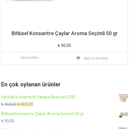
Bitkisel Konsantre Çaylar Aroma Seçimli 50 gr
₺
90,00
Bu
Seçenekler
Add To Wishlist
ürünün
birden
fazla
En çok oylanan ürünler
varyasyonu
var.
Herbalife Heartwell Vanilya Aromalı 229G
Seçenekler
Orijinal
Şu
₺
468,00
₺
465,00
ürün
fiyat:
andaki
sayfasından
Bitkisel Konsantre Çaylar Aroma Seçimli 50 gr
₺ 468,00.
fiyat:
seçilebilir
₺
90,00
₺ 465,00.