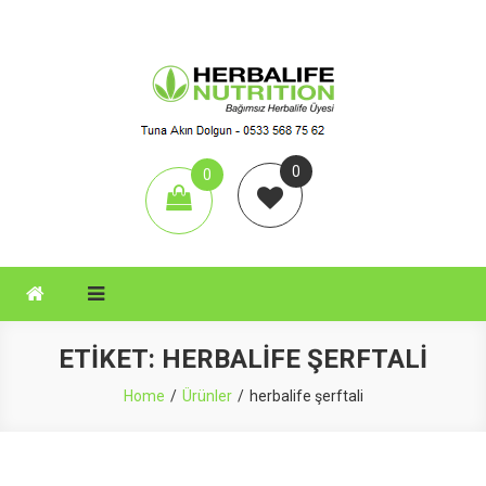
Skip
to
content
Aktif Herbal
Herbalife Çay, Herbalife Shake, Herbalife Nutrition, Herbalife Set,
0
0
items
ETIKET:
HERBALIFE ŞERFTALI
Home
Ürünler
herbalife şerftali