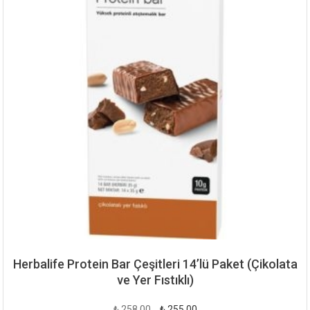
Herbalife Protein Bar Çeşitleri 14’lü Paket (Çikolata
ve Yer Fıstıklı)
Orijinal
Şu
₺
258,00
₺
255,00