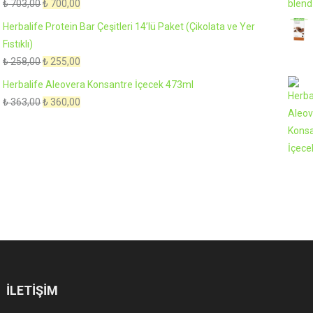
Orijinal
Şu
₺
703,00
₺
700,00
fiyat:
andaki
Herbalife Protein Bar Çeşitleri 14’lü Paket (Çikolata ve Yer
₺ 703,00.
fiyat:
Fıstıklı)
₺ 700,00.
Orijinal
Şu
₺
258,00
₺
255,00
fiyat:
andaki
Herbalife Aleovera Konsantre İçecek 473ml
₺ 258,00.
fiyat:
Orijinal
Şu
₺
363,00
₺
360,00
₺ 255,00.
fiyat:
andaki
₺ 363,00.
fiyat:
₺ 360,00.
İLETIŞIM