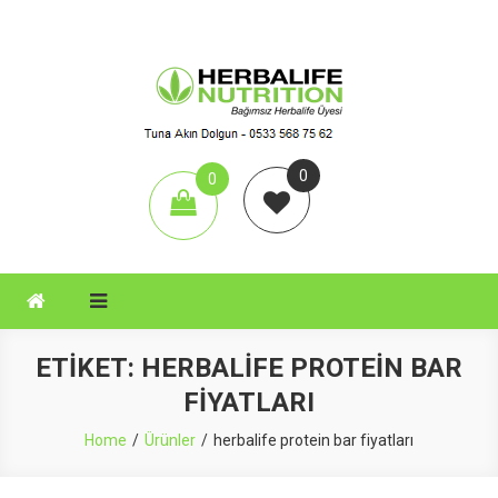
Skip
to
content
Aktif Herbal
Herbalife Çay, Herbalife Shake, Herbalife Nutrition, Herbalife Set,
0
0
items
ETIKET:
HERBALIFE PROTEIN BAR
FIYATLARI
Home
Ürünler
herbalife protein bar fiyatları