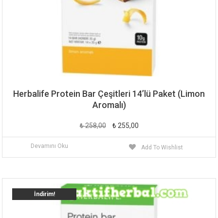
Herbalife Protein Bar Çeşitleri 14’lü Paket (Limon
Aromalı)
Orijinal
Şu
₺
258,00
₺
255,00
fiyat:
andaki
Devamını Oku
Add To Wishlist
₺ 258,00.
fiyat:
₺ 255,00.
İndirim!