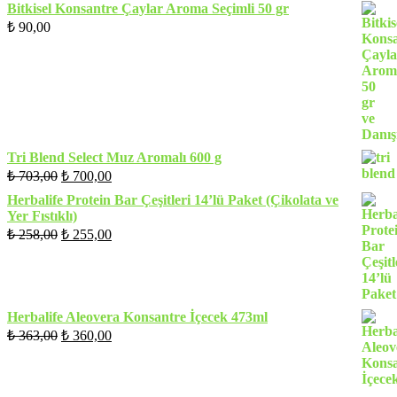
fiyat:
₺ 468,00.
Bitkisel Konsantre Çaylar Aroma Seçimli 50 gr
₺ 465,00.
₺
90,00
Tri Blend Select Muz Aromalı 600 g
Orijinal
Şu
₺
703,00
₺
700,00
fiyat:
andaki
Herbalife Protein Bar Çeşitleri 14’lü Paket (Çikolata ve
fiyat:
₺ 703,00.
Yer Fıstıklı)
₺ 700,00.
Orijinal
Şu
₺
258,00
₺
255,00
fiyat:
andaki
fiyat:
₺ 258,00.
₺ 255,00.
Herbalife Aleovera Konsantre İçecek 473ml
Orijinal
Şu
₺
363,00
₺
360,00
fiyat:
andaki
fiyat:
₺ 363,00.
₺ 360,00.