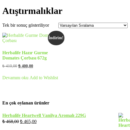
Atıştırmalıklar
Tek bir sonuç gösteriliyor
İndirim!
Herbalife Hazır Gurme
Domates Çorbası 672g
Orijinal
Şu
₺
410,00
₺
400,00
fiyat:
andaki
fiyat:
₺ 410,00.
Devamını oku
Add to Wishlist
₺ 400,00.
En çok oylanan ürünler
Herbalife Heartwell Vanilya Aromalı 229G
Orijinal
Şu
₺
468,00
₺
465,00
fiyat:
andaki